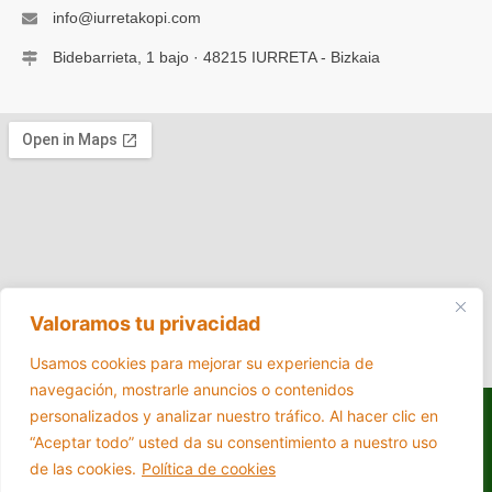
info@iurretakopi.com
Bidebarrieta, 1 bajo · 48215 IURRETA - Bizkaia
Valoramos tu privacidad
Usamos cookies para mejorar su experiencia de
navegación, mostrarle anuncios o contenidos
personalizados y analizar nuestro tráfico. Al hacer clic en
Accesibilidad
Aviso Legal
Políticas de Cookies
“Aceptar todo” usted da su consentimiento a nuestro uso
Diseño web realizado por RK
de las cookies.
Política de cookies
Informatika