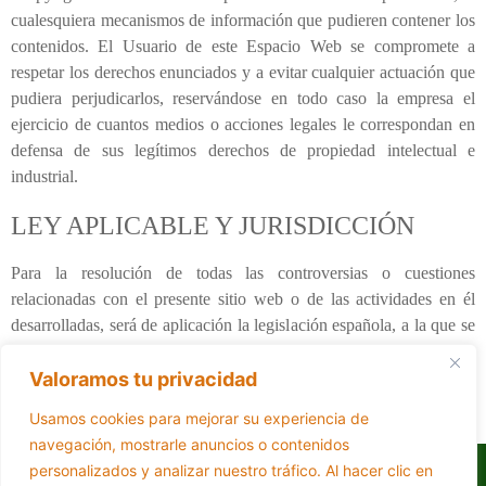
cualesquiera mecanismos de información que pudieren contener los
contenidos. El Usuario de este Espacio Web se compromete a
respetar los derechos enunciados y a evitar cualquier actuación que
pudiera perjudicarlos, reservándose en todo caso la empresa el
ejercicio de cuantos medios o acciones legales le correspondan en
defensa de sus legítimos derechos de propiedad intelectual e
industrial.
LEY APLICABLE Y JURISDICCIÓN
Para la resolución de todas las controversias o cuestiones
relacionadas con el presente sitio web o de las actividades en él
desarrolladas, será de aplicación la legislación española, a la que se
someten expresamente las partes, siendo competentes para la
Valoramos tu privacidad
resolución de todos los conflictos derivados o relacionados con su
uso los Juzgados y Tribunales del País Vasco.
Usamos cookies para mejorar su experiencia de
navegación, mostrarle anuncios o contenidos
personalizados y analizar nuestro tráfico. Al hacer clic en
Accesibilidad
Aviso Legal
Políticas de Cookies